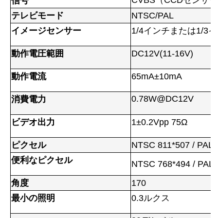
CVBS（CCDセンサ
信号
テレビモード
NTSC/PAL
イメージセンサー
1/4インチまたは1/3
動作電圧範囲
DC12V(11-16V)
動作電流
65mA±10mA
0.78W@DC12V
消費電力
ビデオ出力
1±0.2Vpp 75Ω
ピクセル
NTSC 811*507 / PAL 
便利なピクセル
NTSC 768*494 / PAL 
角度
170
最小の照明
0.3ルクス