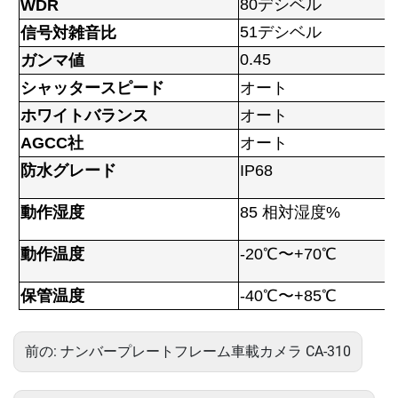
80デシベル
WDR
51デシベル
信号対雑音比
0.45
ガンマ値
シャッタースピード
オート
ホワイトバランス
オート
AGCC社
オート
防水グレード
IP68
動作湿度
85 相対湿度%
動作温度
-20℃〜+70℃
保管温度
-40℃〜+85℃
前の:
ナンバープレートフレーム車載カメラ CA-310