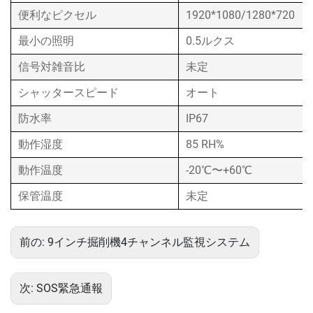
便利なピクセル
1920*1080/1280*720
最小の照明
0.5ルクス
信号対雑音比
未定
シャッタースピード
オート
防水率
IP67
動作湿度
85 RH%
動作温度
-20℃〜+60℃
保管温度
未定
前の:
9インチ掘削機4チャンネル監視システム
次:
SOS緊急通報